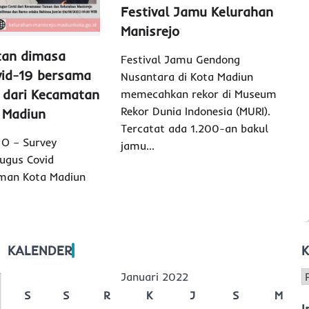
Festival Jamu Kelurahan
Manisrejo
tan dimasa
Festival Jamu Gendong
vid-19 bersama
Nusantara di Kota Madiun
 dari Kecamatan
memecahkan rekor di Museum
Rekor Dunia Indonesia (MURI).
 Madiun
Tercatat ada 1.200-an bakul
J O – Survey
jamu…
ugus Covid
man Kota Madiun
KALENDER
K
K
Januari 2022
S
S
R
K
J
S
M