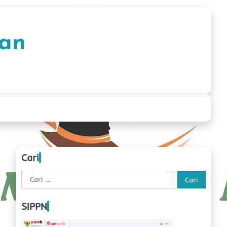
han
Cari
Cari
untuk:
SIPPN