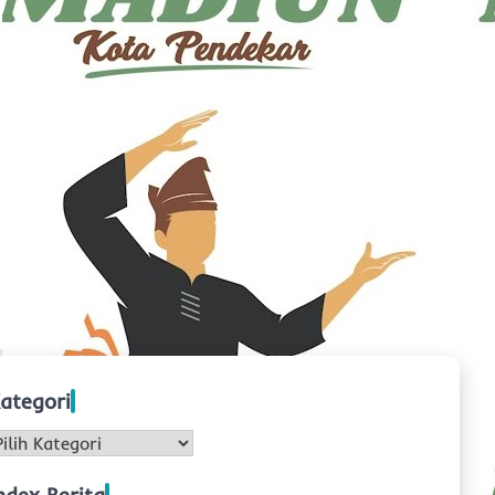
ategori
ategori