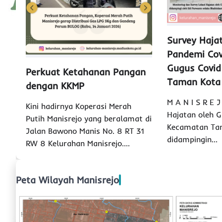
Survey Haja
Pandemi Co
Gugus Covid
Perkuat Ketahanan Pangan
Taman Kota
dengan KKMP
M A N I S R E 
Kini hadirnya Koperasi Merah
Hajatan oleh G
Putih Manisrejo yang beralamat di
Kecamatan Ta
Jalan Bawono Manis No. 8 RT 31
didampingin…
RW 8 Kelurahan Manisrejo.…
Peta Wilayah Manisrejo