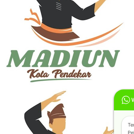
Te
Pe