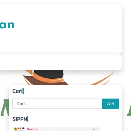
han
Cari
Cari
untuk:
SIPPN