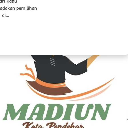
ari Rabu
adakan pemilihan
 di…