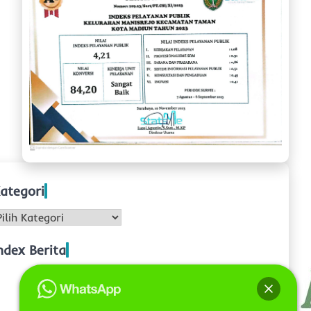
ategori
ategori
ndex Berita
Kembali dengan Semangat Baru! ??
Rapat Internal Pertama di Bulan Juni