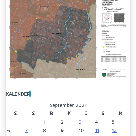
KALENDER
September 2021
S
S
R
K
J
S
M
1
2
3
4
5
6
7
8
9
10
11
12