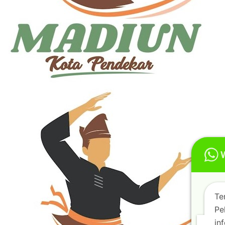
Te
Pe
inf