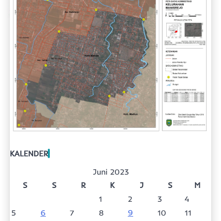
KALENDER
Juni 2023
S
S
R
K
J
S
M
1
2
3
4
5
6
7
8
9
10
11