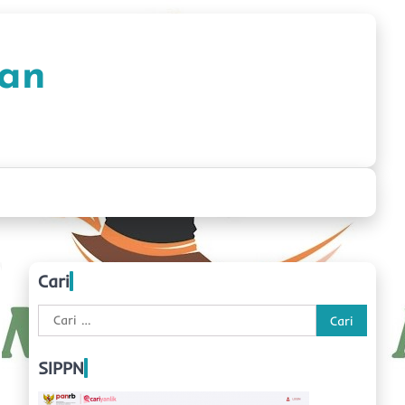
han
Cari
Cari
untuk:
SIPPN