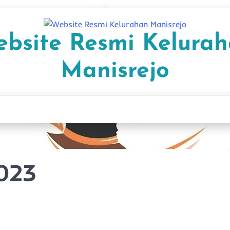
bsite Resmi Kelura
Manisrejo
023