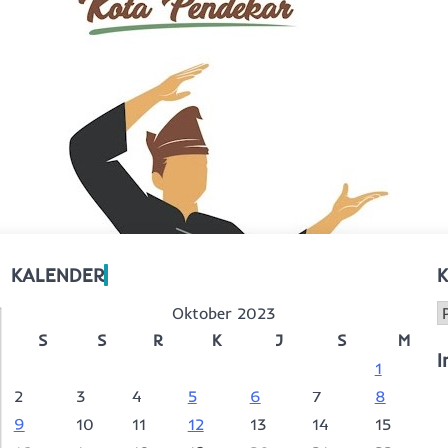
KALENDER
K
K
Oktober 2023
S
S
R
K
J
S
M
I
1
2
3
4
5
6
7
8
9
10
11
12
13
14
15