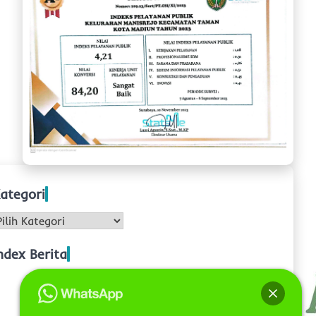
ategori
ategori
ndex Berita
Kembali dengan Semangat Baru! ??
Rapat Internal Pertama di Bulan Juni