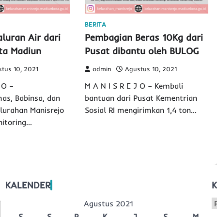
BERITA
luran Air dari
Pembagian Beras 10Kg dari
ta Madiun
Pusat dibantu oleh BULOG
tus 10, 2021
admin
Agustus 10, 2021
 O –
M A N I S R E J O – Kembali
as, Babinsa, dan
bantuan dari Pusat Kementrian
elurahan Manisrejo
Sosial RI mengirimkan 1,4 ton…
nitoring…
KALENDER
K
K
Agustus 2021
S
S
R
K
J
S
M