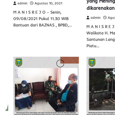
yang Mening
admin
Agustus 10, 2021
dikarenakan
M A N I S R E J O – Senin,
admin
Agus
09/08/2021 Pukul 11.30 WIB
Bantuan dari BAZNAS , BPBD,…
M A N I S R E 
Walikota H. M
Santunan Lang
Piatu…