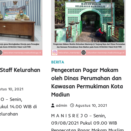
BERITA
Staff Kelurahan
Pengecetan Pagar Makam
oleh Dinas Perumahan dan
Kawasan Permukiman Kota
tus 10, 2021
Madiun
 O – Senin,
admin
Agustus 10, 2021
kul 14.00 WIB di
elurahan
M A N I S R E J O – Senin,
09/08/2021 Pukul 09.00 WIB
Pengecatan Pagar Makam Muslim