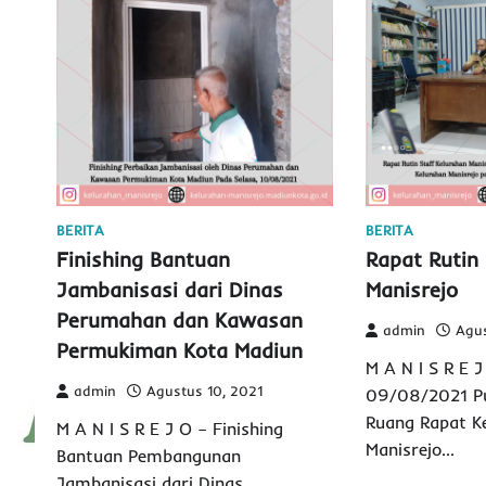
BERITA
BERITA
Finishing Bantuan
Rapat Rutin 
Jambanisasi dari Dinas
Manisrejo
Perumahan dan Kawasan
admin
Agus
Permukiman Kota Madiun
M A N I S R E J
admin
Agustus 10, 2021
09/08/2021 Pu
Ruang Rapat K
M A N I S R E J O – Finishing
Manisrejo…
Bantuan Pembangunan
Jambanisasi dari Dinas