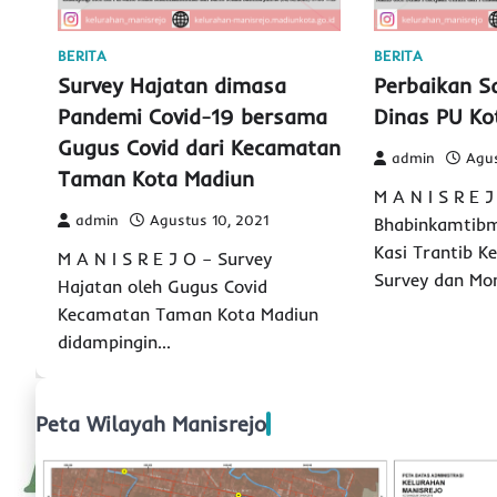
BERITA
BERITA
Survey Hajatan dimasa
Perbaikan Sa
Pandemi Covid-19 bersama
Dinas PU Ko
Gugus Covid dari Kecamatan
admin
Agus
Taman Kota Madiun
M A N I S R E J
admin
Agustus 10, 2021
Bhabinkamtibm
Kasi Trantib K
M A N I S R E J O – Survey
Survey dan Mo
Hajatan oleh Gugus Covid
Kecamatan Taman Kota Madiun
didampingin…
Peta Wilayah Manisrejo