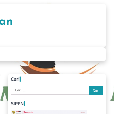
han
Cari
Cari
untuk:
SIPPN