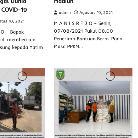
gal Dunia
Madiun
 COVID-19
admin
Agustus 10, 2021
tus 10, 2021
M A N I S R E J O – Senin,
09/08/2021 Pukul 08.00
J O – Bapak
Penerima Bantuan Beras Pada
aidi memberikan
Masa PPKM…
sung kepada Yatim